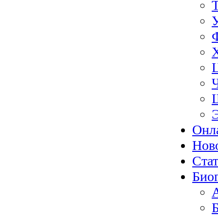
Онл
Нов
Ста
Био