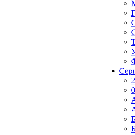
Сер
2
0