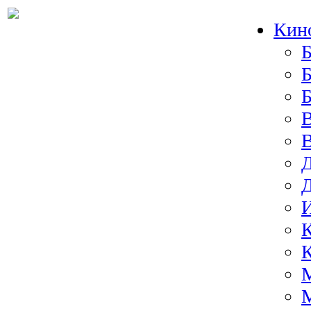
Кин
Б
Б
И