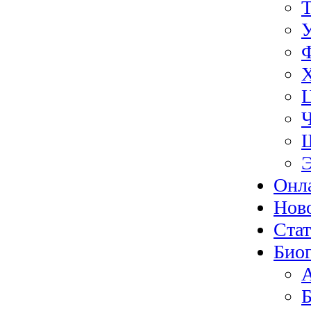
Э
Онл
Нов
Ста
Биог