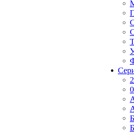
Ф
Сер
2
0