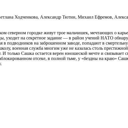
Светлана Ходченкова, Александр Тютин, Михаил Ефремов, Алек
ньком северном городке живут трое мальчишек, мечтающих о ка
тцы, уходит на секретное задание — в район учений НАТО обнар
я в подводников на заброшенном заводе, попадают в смертельн
школу, военная служба многим уже не казалась столь престижно
у. И только Сашка остается верен юношеской мечте и связывает
заблокированном отсеке, в полной тьме, у «бездны на краю» Са
.