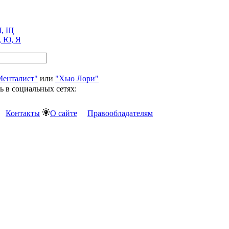
, Щ
, Ю, Я
Менталист"
или
"Хью Лори"
ь в социальных сетях:
Контакты
О сайте
Правообладателям