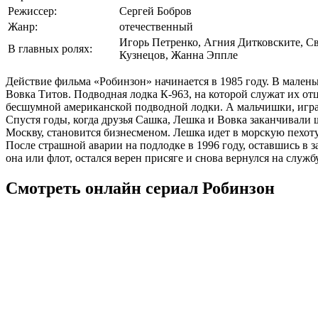
Режиссер:
Сергей Бобров
Жанр:
отечественный
Игорь Петренко, Агния Дитковските, 
В главных ролях:
Кузнецов, Жанна Эппле
Действие фильма «Робинзон» начинается в 1985 году. В мале
Вовка Титов. Подводная лодка К-963, на которой служат их о
бесшумной американской подводной лодки. А мальчишки, игра
Спустя годы, когда друзья Сашка, Лешка и Вовка заканчивали 
Москву, становится бизнесменом. Лешка идет в морскую пехот
После страшной аварии на подлодке в 1996 году, оставшись в 
она или флот, остался верен присяге и снова вернулся на службу
Смотреть онлайн сериал Робинзон