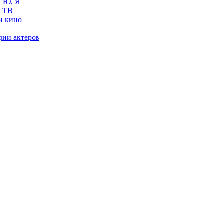
, Ю, Я
 ТВ
и кино
фии актеров
Ж
М