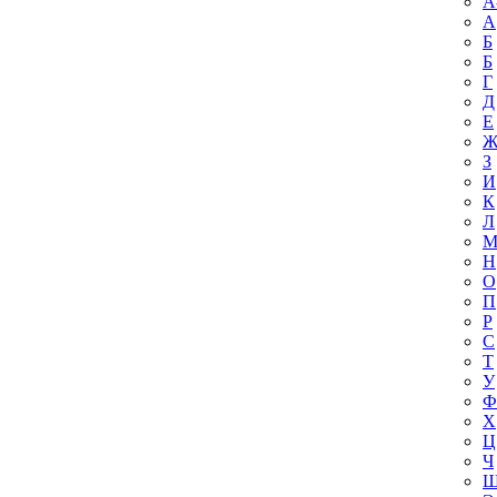
A
А
Б
Б
Г
Д
Е
З
И
К
Л
Н
О
П
Р
С
Т
У
Ф
Х
Ц
Ч
Ш