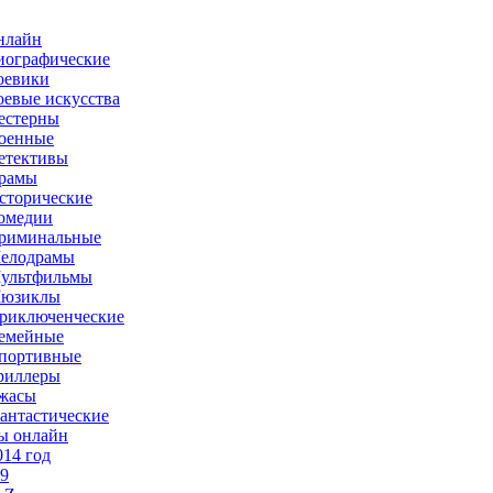
нлайн
иографические
оевики
оевые искусства
естерны
оенные
етективы
рамы
сторические
омедии
риминальные
елодрамы
ультфильмы
юзиклы
риключенческие
емейные
портивные
риллеры
жасы
антастические
ы онлайн
014 год
-9