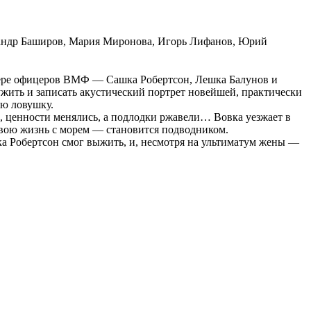
сандр Баширов, Мария Миронова, Игорь Лифанов, Юрий
рьере офицеров ВМФ — Сашка Робертсон, Лешка Балунов и
ужить и записать акустический портрет новейшей, практически
ую ловушку.
й, ценности менялись, а подлодки ржавели… Вовка уезжает в
 свою жизнь с морем — становится подводником.
шка Робертсон смог выжить, и, несмотря на ультиматум жены —