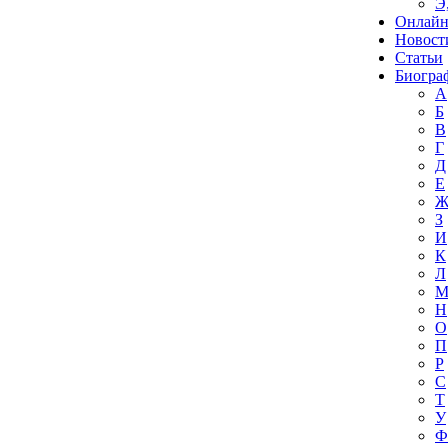
Э
Онлайн
Новост
Статьи
Биогра
А
Б
В
Г
Д
Е
З
И
К
Л
Н
О
П
Р
С
Т
У
Ф