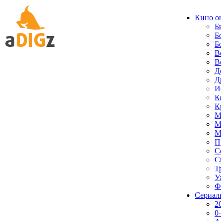
Кино о
Б
Б
Б
В
В
Д
Д
И
К
К
М
М
М
П
С
С
Т
У
Ф
Сериал
2
0