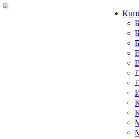
Кин
Б
Б
И