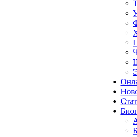
Э
Онл
Нов
Ста
Биог