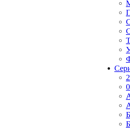
Ф
Сер
2
0