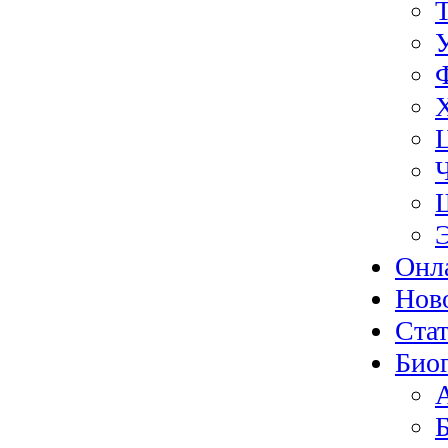
Онл
Нов
Ста
Био