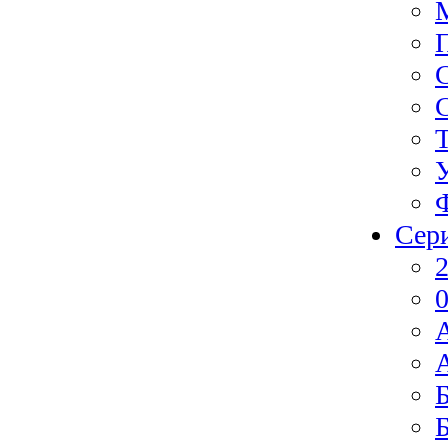
Сер
2
0