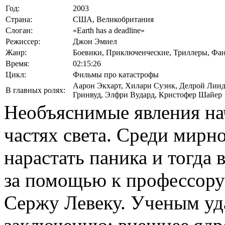
Год:
2003
Страна:
США, Великобритания
Слоган:
«Earth has a deadline»
Режиссер:
Джон Эмиел
Жанр:
Боевики, Приключенческие, Триллеры, Фан
Время:
02:15:26
Цикл:
Фильмы про катастрофы
Аарон Экхарт
,
Хилари Суэнк
,
Делрой Лин
В главных ролях:
Гринвуд
,
Элфри Вудард
,
Кристофер Шайер
Необъяснимые явления на
частях света. Среди мирн
нарастать паника и тогда
за помощью к профессору
Сержу Левеку. Ученым у