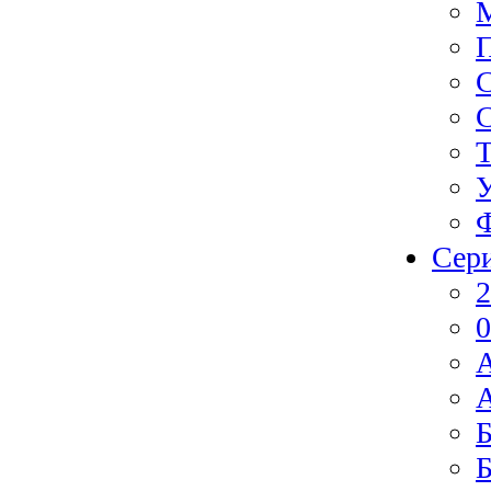
Ф
Сер
2
0