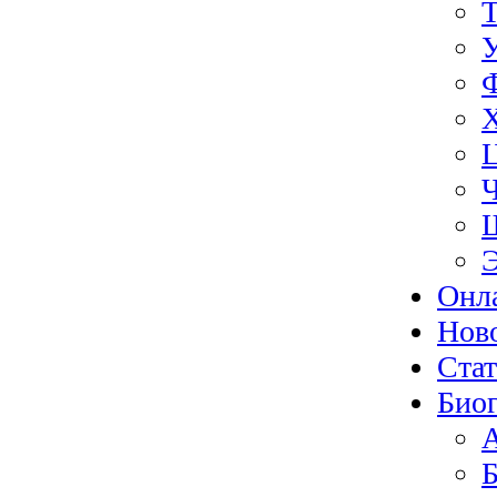
Э
Онл
Нов
Ста
Биог