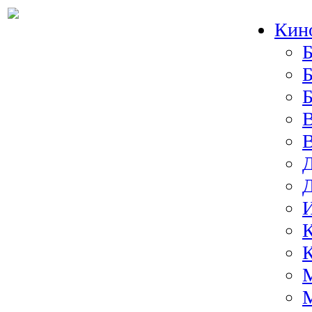
Кин
Б
Б
И