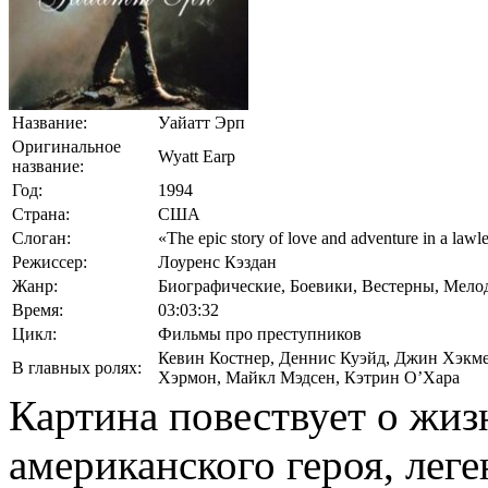
Название:
Уайатт Эрп
Оригинальное
Wyatt Earp
название:
Год:
1994
Страна:
США
Слоган:
«The epic story of love and adventure in a lawle
Режиссер:
Лоуренс Кэздан
Жанр:
Биографические, Боевики, Вестерны, Мел
Время:
03:03:32
Цикл:
Фильмы про преступников
Кевин Костнер
,
Деннис Куэйд
,
Джин Хэкм
В главных ролях:
Хэрмон
,
Майкл Мэдсен
,
Кэтрин О’Хара
Картина повествует о жи
американского героя, лег