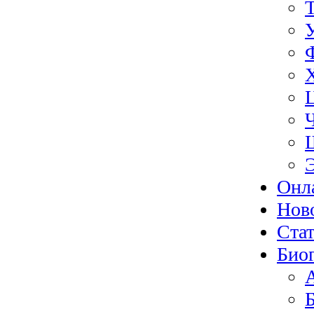
Онл
Нов
Ста
Био