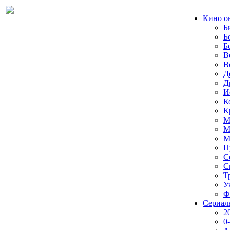
Кино о
Б
Б
Б
В
В
Д
Д
И
К
К
М
М
М
П
С
С
Т
У
Ф
Сериал
2
0