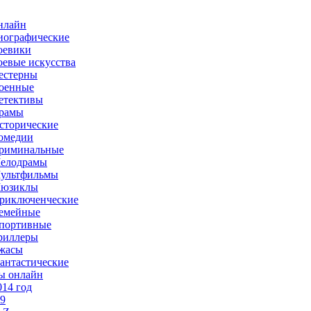
нлайн
иографические
оевики
оевые искусства
естерны
оенные
етективы
рамы
сторические
омедии
риминальные
елодрамы
ультфильмы
юзиклы
риключенческие
емейные
портивные
риллеры
жасы
антастические
ы онлайн
014 год
-9