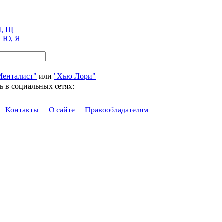
, Щ
, Ю, Я
Менталист"
или
"Хью Лори"
ь в социальных сетях:
Контакты
О сайте
Правообладателям