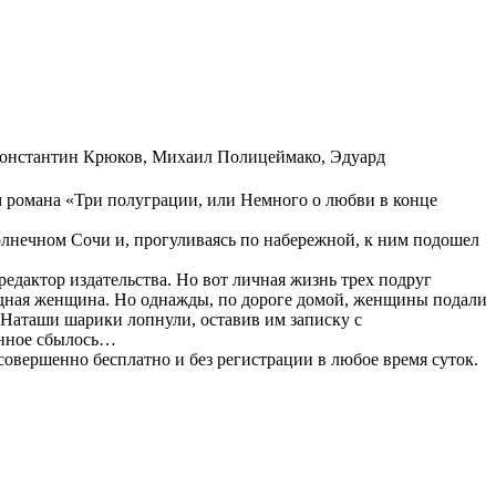
онстантин Крюков
,
Михаил Полицеймако
,
Эдуард
м романа «Три полуграции, или Немного о любви в конце
олнечном Сочи и, прогуливаясь по набережной, к ним подошел
едактор издательства. Но вот личная жизнь трех подруг
ободная женщина. Но однажды, по дороге домой, женщины подали
 Наташи шарики лопнули, оставив им записку с
анное сбылось…
вершенно бесплатно и без регистрации в любое время суток.