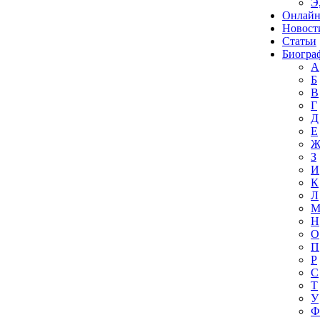
Э
Онлайн
Новост
Статьи
Биогра
А
Б
В
Г
Д
Е
З
И
К
Л
Н
О
П
Р
С
Т
У
Ф