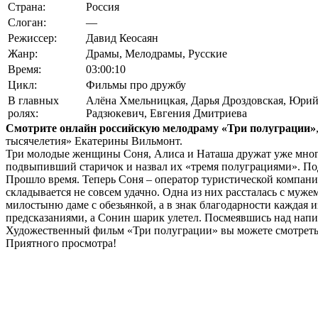
Страна:
Россия
Слоган:
—
Режиссер:
Давид Кеосаян
Жанр:
Драмы, Мелодрамы, Русские
Время:
03:00:10
Цикл:
Фильмы про дружбу
В главных
Алёна Хмельницкая
,
Дарья Дроздовская
,
Юрий
ролях:
Радзюкевич
,
Евгения Дмитриева
Смотрите онлайн российскую мелодраму «Три полуграции»
тысячелетия» Екатерины Вильмонт.
Три молодые женщины Соня, Алиса и Наташа дружат уже много 
подвыпивший старичок и назвал их «тремя полуграциями». По
Прошло время. Теперь Соня – оператор туристической компании
складывается не совсем удачно. Одна из них рассталась с муж
милостыню даме с обезьянкой, а в знак благодарности каждая
предсказаниями, а Сонин шарик улетел. Посмеявшись над напи
Художественный фильм «Три полуграции» вы можете смотреть о
Приятного просмотра!