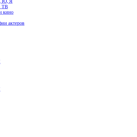
, Ю, Я
 ТВ
и кино
фии актеров
Ж
М