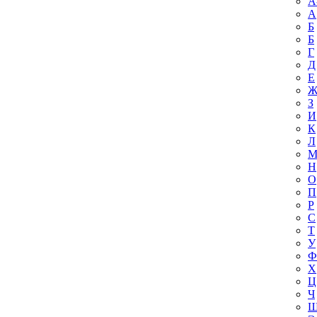
A
А
Б
Б
Г
Д
Е
З
И
К
Л
Н
О
П
Р
С
Т
У
Ф
Х
Ц
Ч
Ш