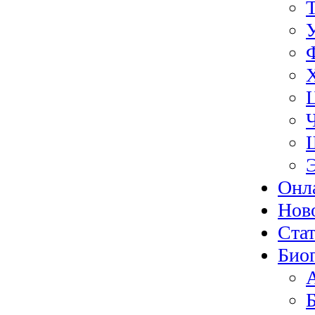
Онл
Нов
Ста
Био