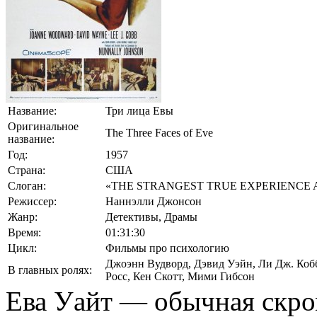
Название:
Три лица Евы
Оригинальное
The Three Faces of Eve
название:
Год:
1957
Страна:
США
Слоган:
«THE STRANGEST TRUE EXPERIENCE A
Режиссер:
Наннэлли Джонсон
Жанр:
Детективы, Драмы
Время:
01:31:30
Цикл:
Фильмы про психологию
Джоэнн Вудворд
,
Дэвид Уэйн
,
Ли Дж. Коб
В главных ролях:
Росс
,
Кен Скотт
,
Мими Гибсон
Ева Уайт — обычная скро