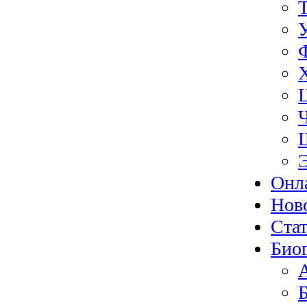
Онл
Нов
Ста
Био