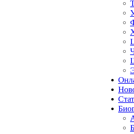
Онл
Нов
Ста
Био