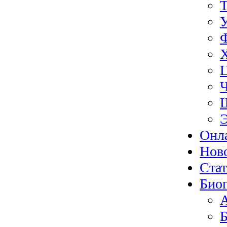
Э
Онл
Нов
Ста
Биог