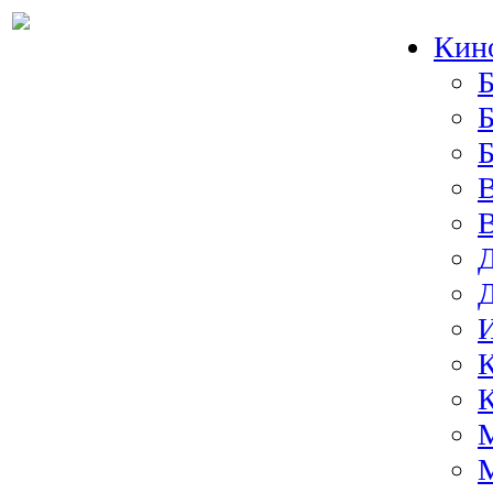
Кин
Б
Б
И