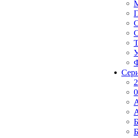
Ф
Сер
2
0