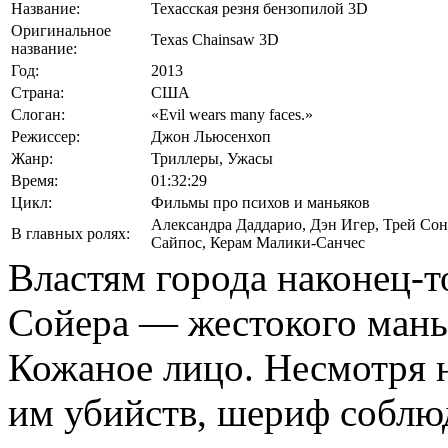
Название:
Техасская резня бензопилой 3D
Оригинальное
Texas Chainsaw 3D
название:
Год:
2013
Страна:
США
Слоган:
«Evil wears many faces.»
Режиссер:
Джон Льюсенхоп
Жанр:
Триллеры, Ужасы
Время:
01:32:29
Цикл:
Фильмы про психов и маньяков
Александра Даддарио
,
Дэн Игер
,
Трей Сон
В главных ролях:
Сайпос
,
Керам Малики-Санчес
Властям города наконец-т
Сойера — жестокого мань
Кожаное лицо. Несмотря 
им убийств, шериф соблюд