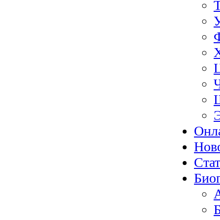
Онл
Нов
Ста
Био