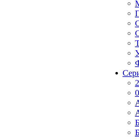
Сер
2
0