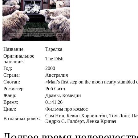
Название:
Тарелка
Оригинальное
The Dish
название:
Год:
2000
Страна:
Австралия
Слоган:
«Man’s first step on the moon nearly stumbled 
Режиссер:
Роб Ситч
Жанр:
Драмы, Комедии
Время:
01:41:26
Цикл:
Фильмы про космос
Сэм Нил
,
Кевин Хэррингтон
,
Том Лонг
,
Па
В главных ролях:
Эндрю С. Гилберт
,
Ленка Крипач
Долгое время человечеств