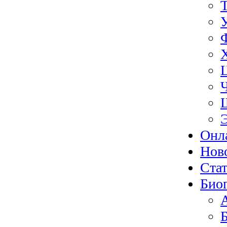
Онл
Нов
Ста
Био