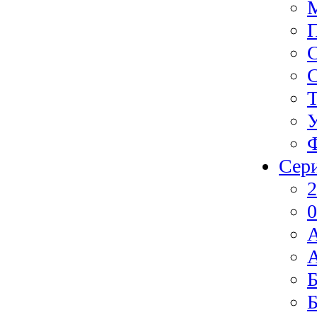
Ф
Сер
2
0