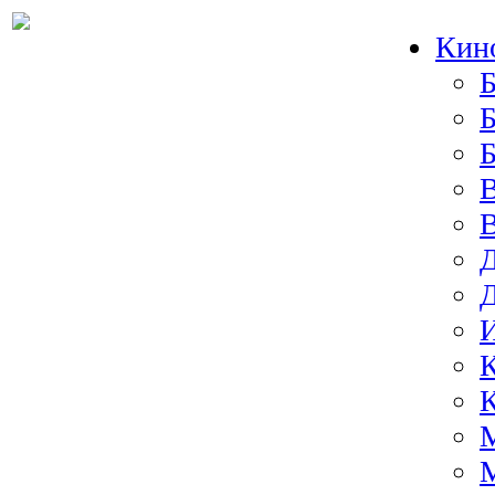
Кин
Б
Б
И