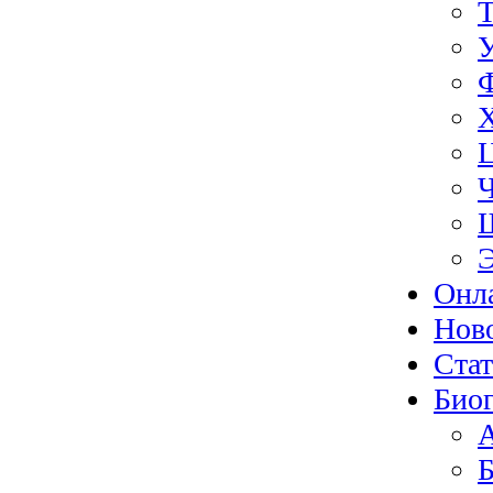
Э
Онл
Нов
Ста
Биог