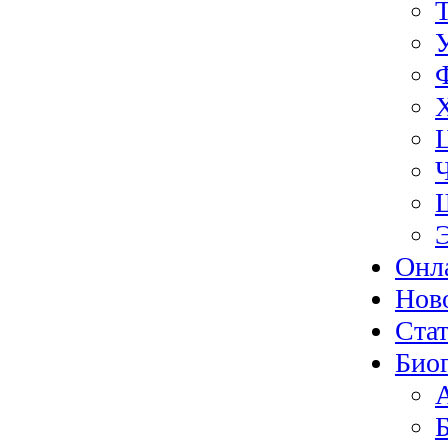
Онл
Нов
Ста
Био