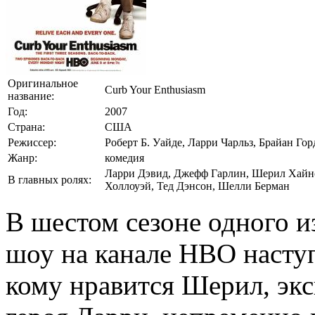
Оригинальное
Curb Your Enthusiasm
название:
Год:
2007
Страна:
США
Режиссер:
Роберт Б. Уайде, Ларри Чарльз, Брайан Го
Жанр:
комедия
Ларри Дэвид, Джефф Гарлин, Шерил Хайнс
В главных ролях:
Холлоуэй, Тед Дэнсон, Шелли Берман
В шестом сезоне одного 
шоу на канале HBO наступ
кому нравится Шерил, эк