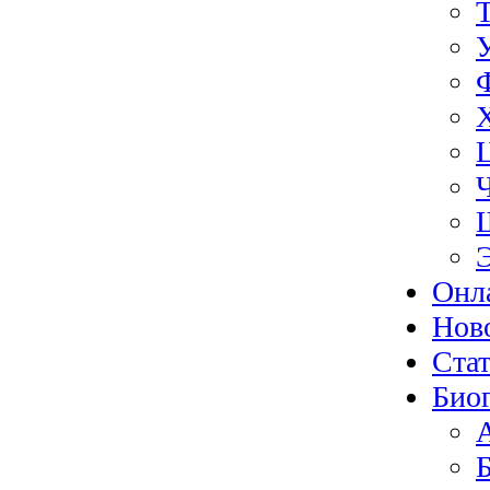
Онл
Нов
Ста
Био