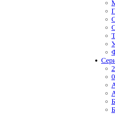
Ф
Сер
2
0