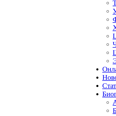
Онл
Нов
Ста
Био