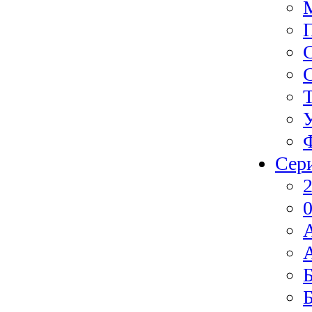
Сер
2
0