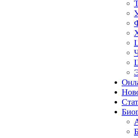
Онл
Нов
Ста
Био