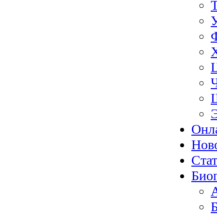
Онл
Нов
Ста
Био