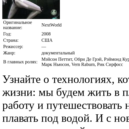
Оригинальное
NextWorld
название:
Год:
2008
Страна:
США
Режиссер:
—
Жанр:
документальный
Мэйсон Петтит, Обри Де Грэй, Рэймонд Кур
В главных ролях:
Марк Ньюсон, Vern Raburn, Рик Сирфосс
Узнайте о технологиях, к
жизни: мы будем жить в п
работу и путешествовать 
плавать под водой. И с н