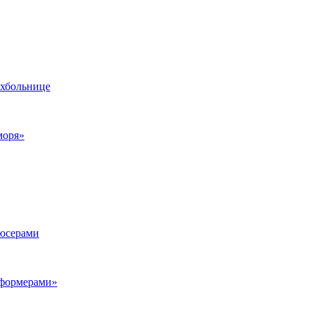
ихбольнице
моря»
дюсерами
сформерами»