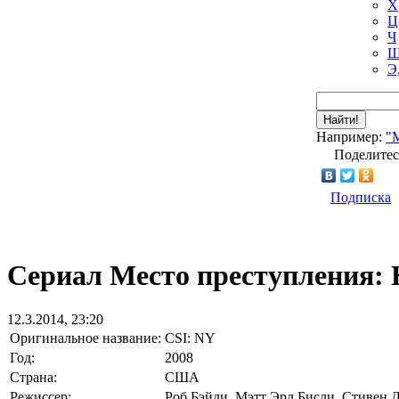
Х
Ц
Ч
Ш
Э
Найти!
Например:
"
Поделитес
Подписка
Сериал Место преступления: 
12.3.2014, 23:20
Оригинальное название:
CSI: NY
Год:
2008
Страна:
США
Режиссер:
Роб Бэйли, Мэтт Эрл Бисли, Стивен 