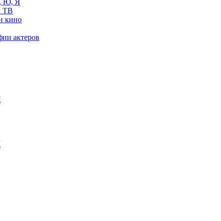
, Ю, Я
 ТВ
и кино
фии актеров
Ж
М