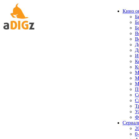
Кино о
Б
Б
Б
В
В
Д
Д
И
К
К
М
М
М
П
С
С
Т
У
Ф
Сериал
2
0