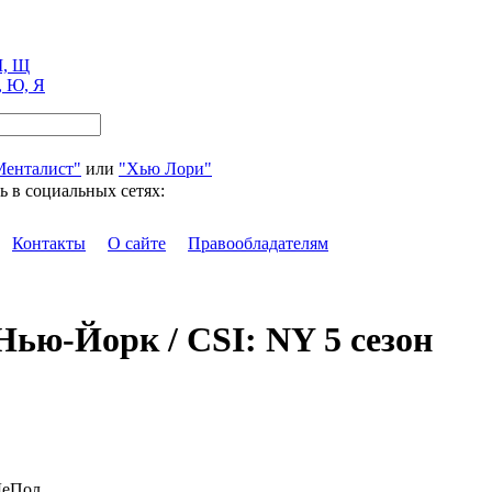
, Щ
, Ю, Я
Менталист"
или
"Хью Лори"
ь в социальных сетях:
Контакты
О сайте
Правообладателям
Нью-Йорк / CSI: NY 5 сезон
ДеПол