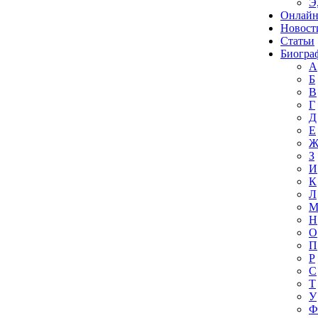
Э
Онлайн
Новост
Статьи
Биогра
А
Б
В
Г
Д
Е
З
И
К
Л
Н
О
П
Р
С
Т
У
Ф