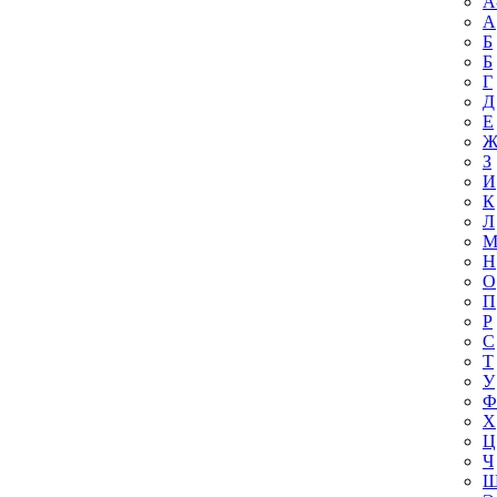
A
А
Б
Б
Г
Д
Е
З
И
К
Л
Н
О
П
Р
С
Т
У
Ф
Х
Ц
Ч
Ш