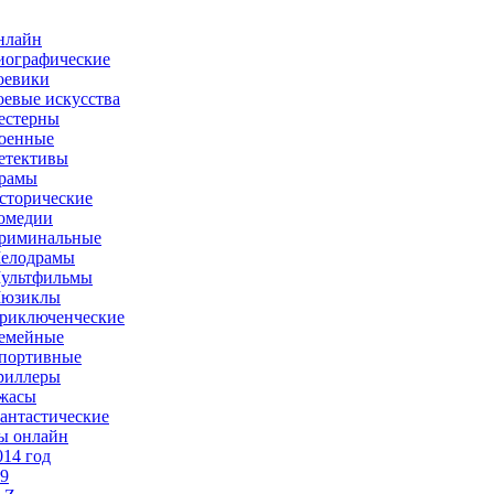
нлайн
иографические
оевики
оевые искусства
естерны
оенные
етективы
рамы
сторические
омедии
риминальные
елодрамы
ультфильмы
юзиклы
риключенческие
емейные
портивные
риллеры
жасы
антастические
ы онлайн
014 год
-9