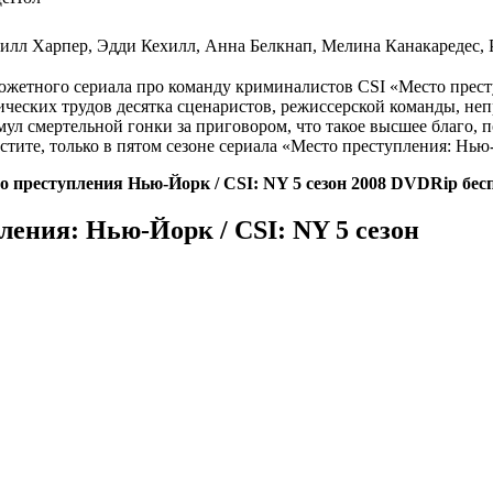
лл Харпер, Эдди Кехилл, Анна Белкнап, Мелина Канакаредес, Р
сюжетного сериала про команду криминалистов CSI «Место прест
ческих трудов десятка сценаристов, режиссерской команды, неп
мул смертельной гонки за приговором, что такое высшее благо, 
стите, только в пятом сезоне сериала «Место преступления: Нью
о преступления Нью-Йорк / CSI: NY 5 сезон 2008 DVDRip бесп
ления: Нью-Йорк / CSI: NY 5 сезон