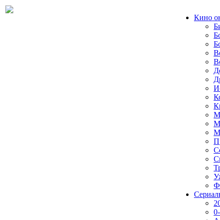
Кино о
Б
Б
Б
В
В
Д
Д
И
К
К
М
М
М
П
С
С
Т
У
Ф
Сериал
2
0