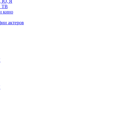
, Ю, Я
 ТВ
и кино
фии актеров
Ж
М