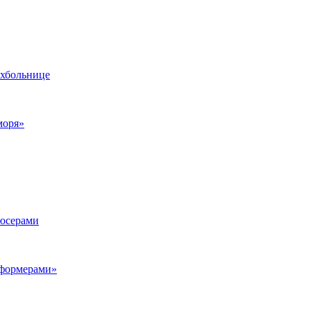
ихбольнице
моря»
дюсерами
сформерами»