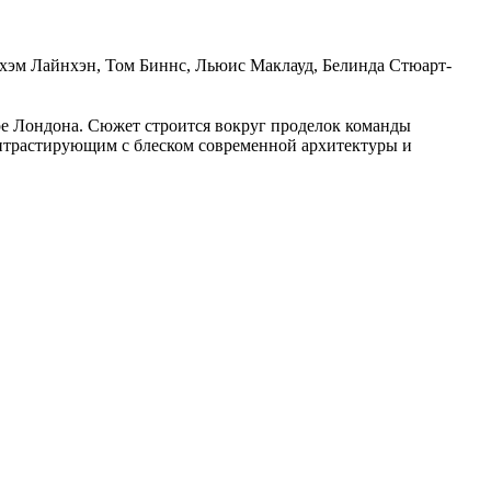
эхэм Лайнхэн, Том Биннс, Льюис Маклауд, Белинда Стюарт-
ре Лондона. Сюжет строится вокруг проделок команды
онтрастирующим с блеском современной архитектуры и