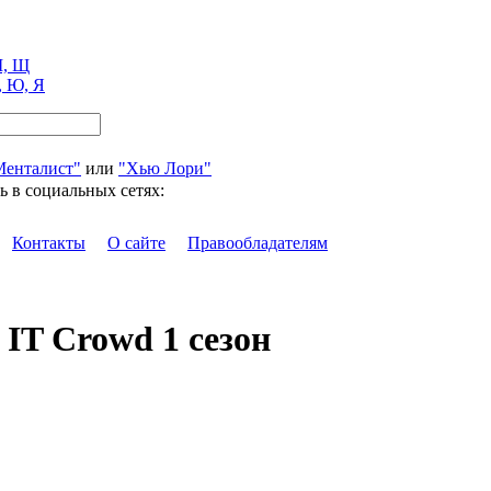
, Щ
, Ю, Я
Менталист"
или
"Хью Лори"
ь в социальных сетях:
Контакты
О сайте
Правообладателям
IT Crowd 1 сезон