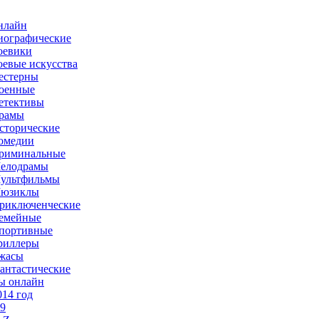
нлайн
иографические
оевики
оевые искусства
естерны
оенные
етективы
рамы
сторические
омедии
риминальные
елодрамы
ультфильмы
юзиклы
риключенческие
емейные
портивные
риллеры
жасы
антастические
ы онлайн
014 год
-9