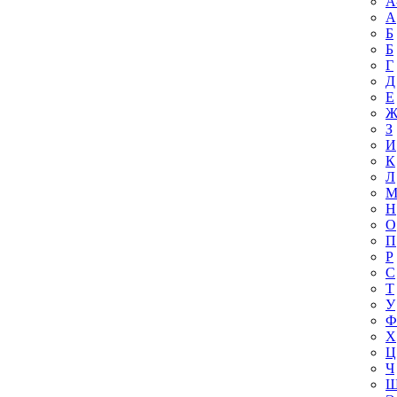
A
А
Б
Б
Г
Д
Е
З
И
К
Л
Н
О
П
Р
С
Т
У
Ф
Х
Ц
Ч
Ш