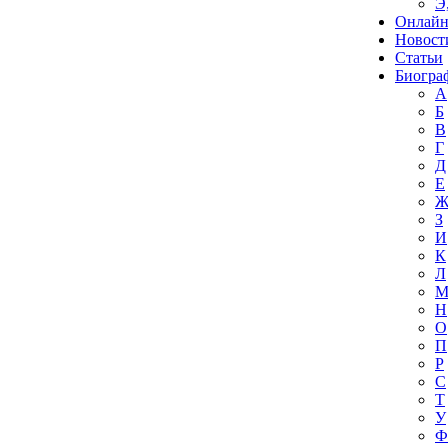
Э
Онлайн
Новост
Статьи
Биогра
А
Б
В
Г
Д
Е
З
И
К
Л
Н
О
П
Р
С
Т
У
Ф