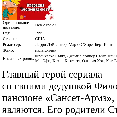
Оригинальное
Hey Arnold!
название:
Год:
1999
Страна:
США
Режиссер:
Ларри Лэйчлитер, Марк О’Харе, Берт Ринг
Жанр:
мультфильм
Франческа Смит, Джамил Уолкер Смит, Дэн К
В главных ролях:
МакЭфи, Крэйг Бартлетт, Оливия Хэк, Кэт С
Главный герой сериала 
со своими дедушкой Фило
пансионе «Сансет-Армз», 
являются. Его родители С