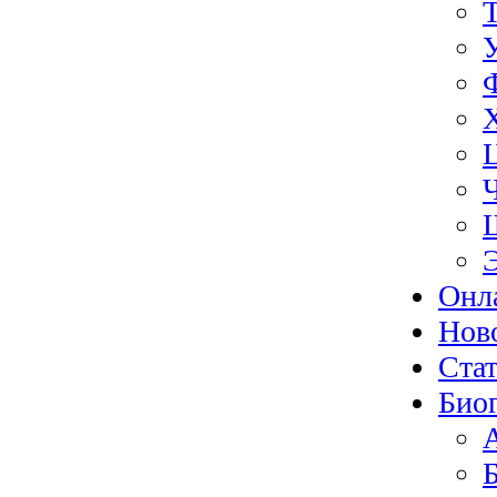
Онл
Нов
Ста
Био