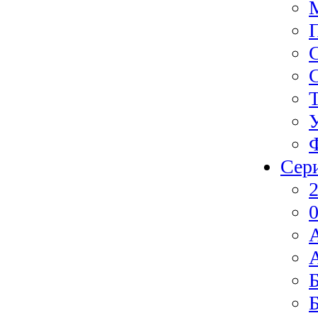
Сер
2
0