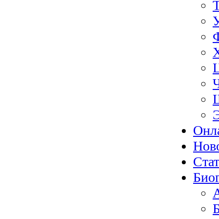
Онл
Нов
Ста
Био