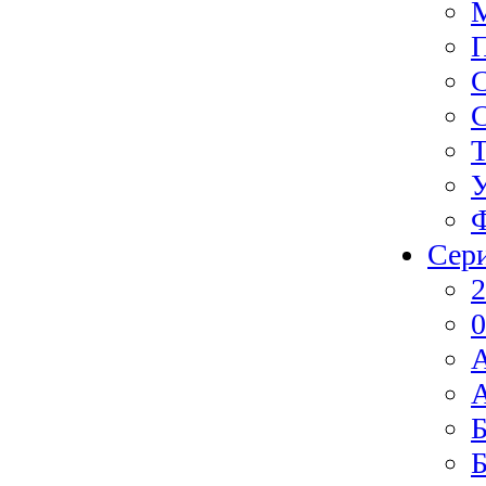
Ф
Сер
2
0