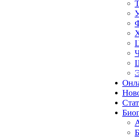
Э
Онл
Нов
Ста
Биог