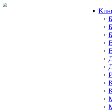
Кин
Б
Б
И