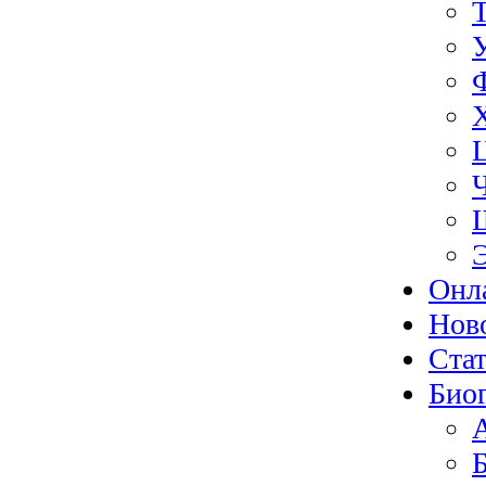
Онл
Нов
Ста
Био