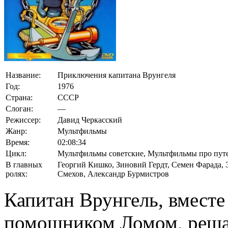
Название:
Приключения капитана Врунгеля
Год:
1976
Страна:
СССР
Слоган:
—
Режиссер:
Давид Черкасский
Жанр:
Мультфильмы
Время:
02:08:34
Цикл:
Мультфильмы советские, Мультфильмы про пут
В главных
Георгий Кишко
,
Зиновий Гердт
,
Семен Фарада
,
ролях:
Смехов
,
Александр Бурмистров
Капитан Врунгель, вместе
помощником Ломом, решае