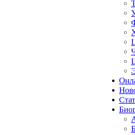
Онл
Нов
Ста
Био