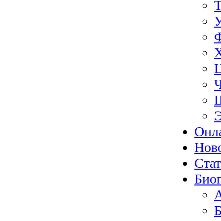
Э
Онл
Нов
Ста
Биог