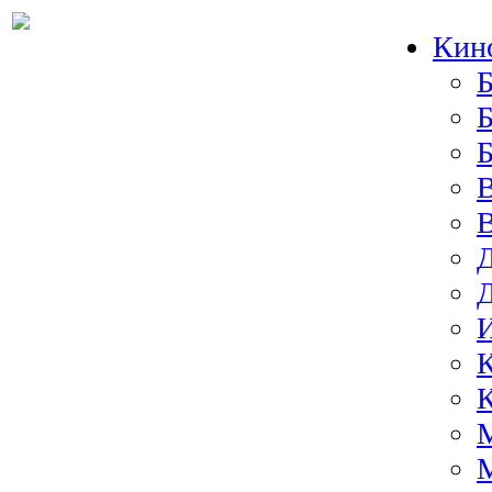
Кин
Б
Б
И