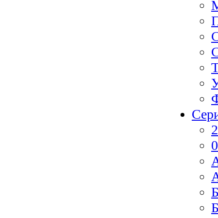
Ф
Сер
2
0