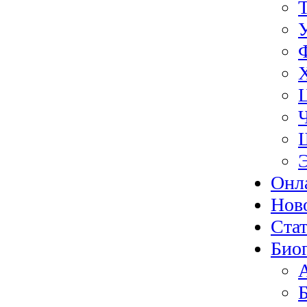
Онл
Нов
Ста
Био