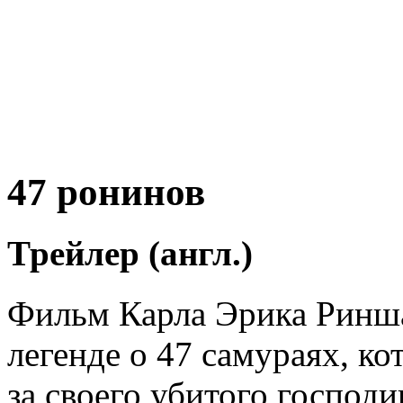
47 ронинов
Трейлер (англ.)
Фильм Карла Эрика Ринша
легенде о 47 самураях, к
за своего убитого господ