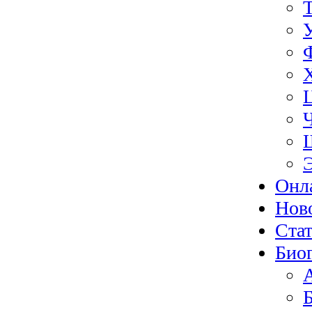
Онл
Нов
Ста
Био