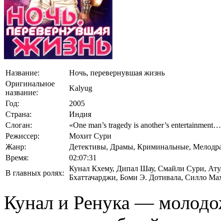
Название:
Ночь, перевернувшая жизнь
Оригинальное
Kalyug
название:
Год:
2005
Страна:
Индия
Слоган:
«One man’s tragedy is another’s entertainment
Режиссер:
Мохит Сури
Жанр:
Детективы, Драмы, Криминальные, Мелодр
Время:
02:07:31
Кунал Кхему
,
Дипал Шау
,
Смайли Сури
,
Ату
В главных ролях:
Бхаттачарджи
,
Боми Э. Дотивала
,
Силло Ма
Кунал и Ренука — молодо