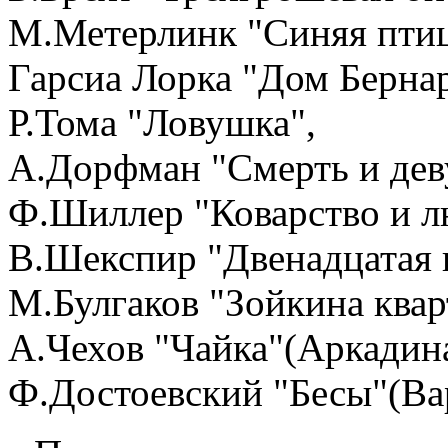
М.Метерлинк "Синяя птиц
Гарсиа Лорка "Дом Берна
Р.Тома "Ловушка",
А.Дорфман "Смерть и дев
Ф.Шиллер "Коварство и л
В.Шекспир "Двенадцатая 
М.Булгаков "Зойкина квар
А.Чехов "Чайка"(Аркадина
Ф.Достоевский "Бесы"(Ва