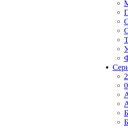
Ф
Сер
2
0