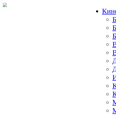
Кин
Б
Б
И