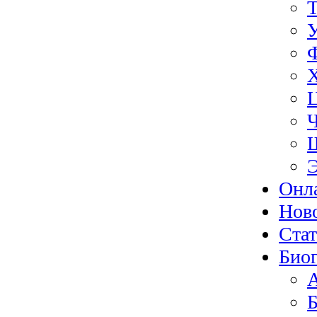
Э
Онл
Нов
Ста
Биог