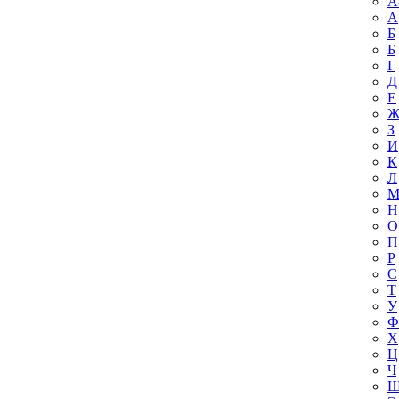
A
А
Б
Б
Г
Д
Е
З
И
К
Л
Н
О
П
Р
С
Т
У
Ф
Х
Ц
Ч
Ш