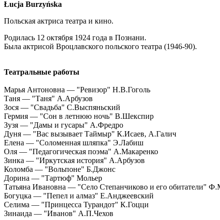
Łucja Burzyńska
Польская актриса театра и кино.
Родилась 12 октября 1924 года в Познани.
Была актрисой Вроцлавского польского театра (1946-90).
Театральные работы
Марья Антоновна — "Ревизор" Н.В.Гоголь
Таня — "Таня" А.Арбузов
Зося — "Свадьба" С.Выспяньский
Гермия — "Сон в летнюю ночь" В.Шекспир
Зузя — "Дамы и гусары" А.Фредро
Дуня — "Вас вызывает Таймыр" К.Исаев, А.Галич
Елена — "Соломенная шляпка" Э.Лабиш
Оля — "Педагогическая поэма" А.Макаренко
Зинка — "Иркутская история" А.Арбузов
Коломба — "Вольпоне" Б.Джонс
Дорина — "Тартюф" Мольер
Татьяна Ивановна — "Село Степанчиково и его обитатели" Ф
Богуцка — "Пепел и алмаз" Е.Анджеевский
Селима — "Принцесса Турандот" К.Гоцци
Зинаида — "Иванов" А.П.Чехов