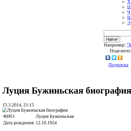
Х
Ц
Ч
Ш
Э
Найти!
Например:
"
Поделитес
Подписка
Луция Бужиньская биографи
15.3.2014, 21:15
ФИО:
Луция Бужиньская
Дата рождения:
12.10.1924