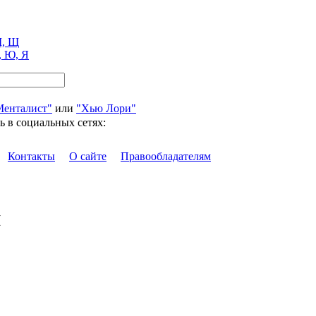
, Щ
, Ю, Я
Менталист"
или
"Хью Лори"
ь в социальных сетях:
Контакты
О сайте
Правообладателям
я