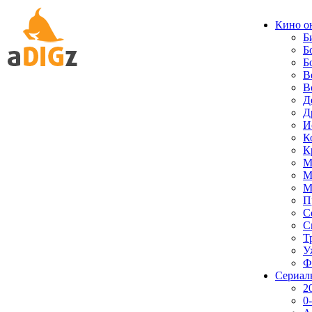
Кино о
Б
Б
Б
В
В
Д
Д
И
К
К
М
М
М
П
С
С
Т
У
Ф
Сериал
2
0