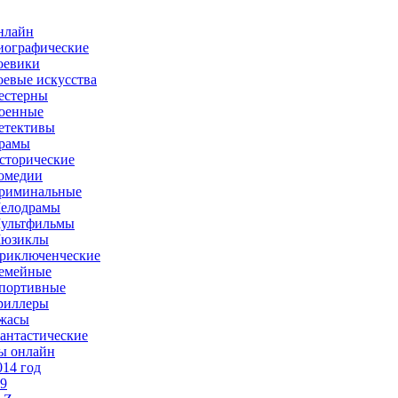
нлайн
иографические
оевики
оевые искусства
естерны
оенные
етективы
рамы
сторические
омедии
риминальные
елодрамы
ультфильмы
юзиклы
риключенческие
емейные
портивные
риллеры
жасы
антастические
ы онлайн
014 год
-9