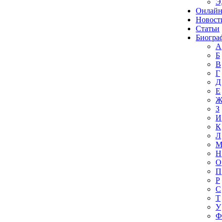
Э
Онлайн
Новост
Статьи
Биогра
А
Б
В
Г
Д
Е
З
И
К
Л
Н
О
П
Р
С
Т
У
Ф