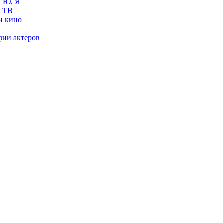
, Ю, Я
 ТВ
и кино
фии актеров
Ж
М