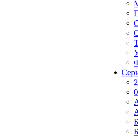
Ф
Сер
2
0