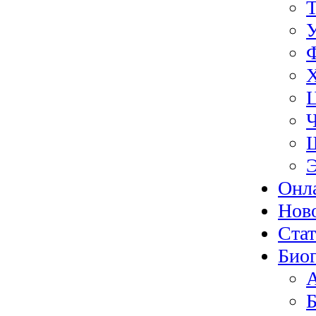
Э
Онл
Нов
Ста
Биог