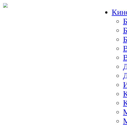
Кин
Б
Б
И