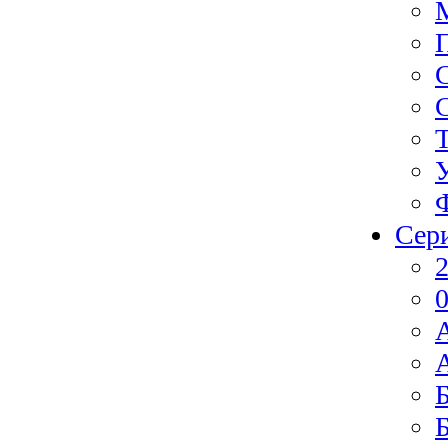
Сер
2
0