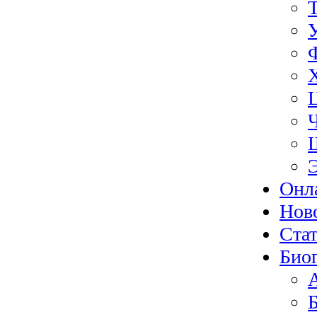
Онл
Нов
Ста
Био