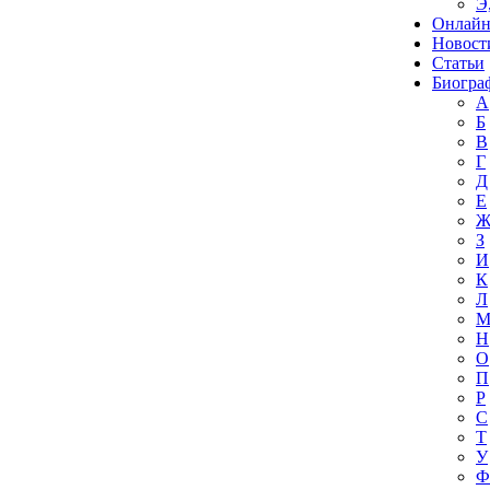
Э
Онлайн
Новост
Статьи
Биогра
А
Б
В
Г
Д
Е
З
И
К
Л
Н
О
П
Р
С
Т
У
Ф