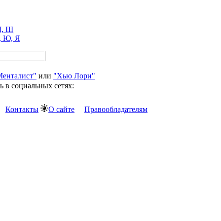
, Щ
, Ю, Я
Менталист"
или
"Хью Лори"
ь в социальных сетях:
Контакты
О сайте
Правообладателям