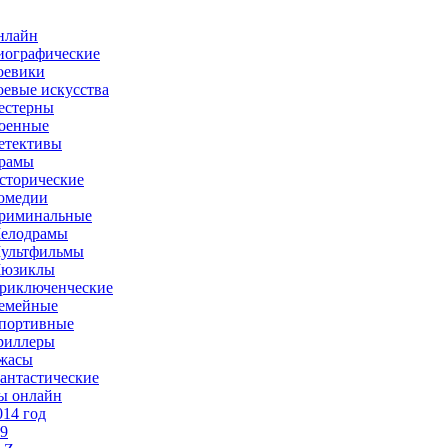
нлайн
иографические
оевики
оевые искусства
естерны
оенные
етективы
рамы
сторические
омедии
риминальные
елодрамы
ультфильмы
юзиклы
риключенческие
емейные
портивные
риллеры
жасы
антастические
ы онлайн
014 год
-9