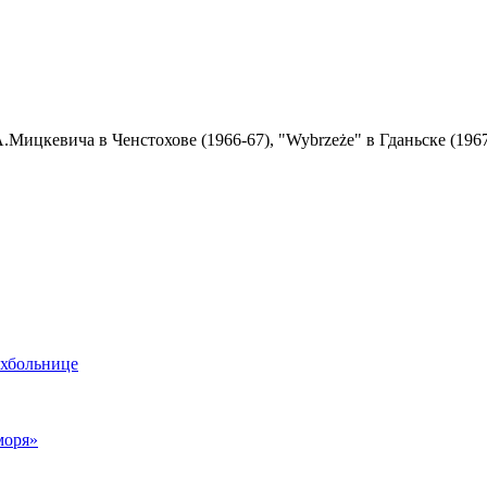
.Мицкевича в Ченстохове (1966-67), "Wybrzeże" в Гданьске (1967-
ихбольнице
моря»