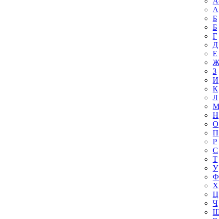
A
А
Б
Б
Г
Д
Е
З
И
К
Л
Н
О
П
Р
С
Т
У
Ф
Х
Ц
Ч
Ш