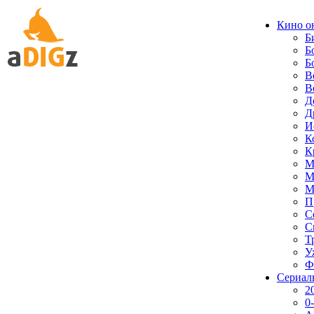
Кино о
Б
Б
Б
В
В
Д
Д
И
К
К
М
М
М
П
С
С
Т
У
Ф
Сериал
2
0