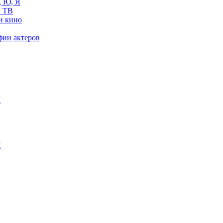
, Ю, Я
 ТВ
и кино
фии актеров
Ж
М