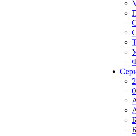
Ф
Сер
2
0