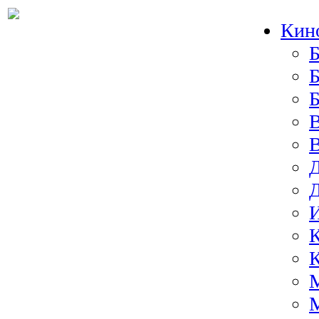
Кин
Б
Б
И