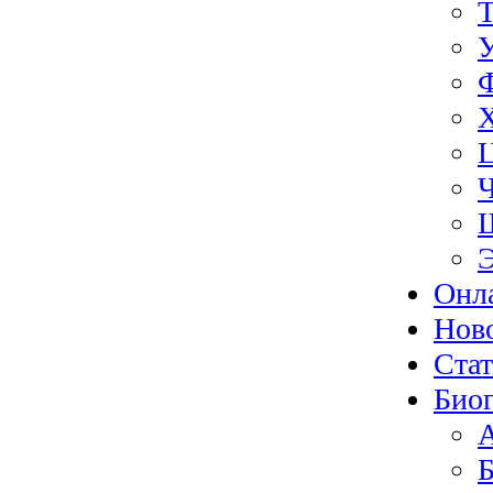
Э
Онл
Нов
Ста
Биог