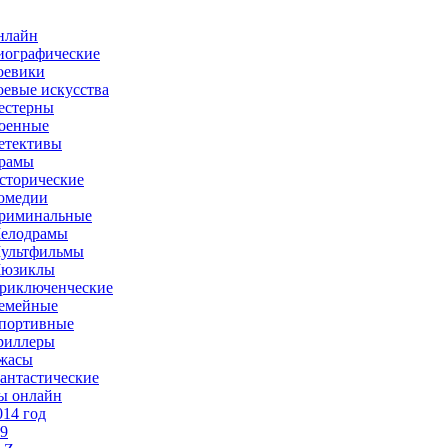
нлайн
иографические
оевики
оевые искусства
естерны
оенные
етективы
рамы
сторические
омедии
риминальные
елодрамы
ультфильмы
юзиклы
риключенческие
емейные
портивные
риллеры
жасы
антастические
ы онлайн
014 год
-9