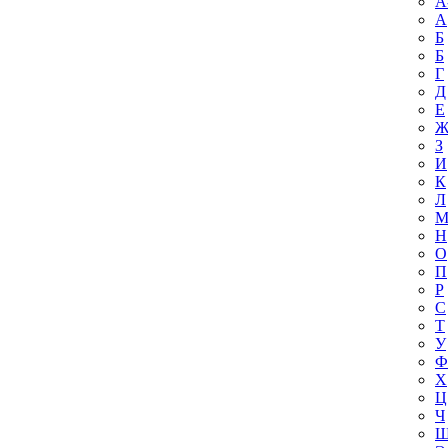
A
А
Б
Б
Г
Д
Е
З
И
К
Л
Н
О
П
Р
С
Т
У
Ф
Х
Ц
Ч
Ш