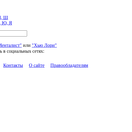
, Щ
, Ю, Я
Менталист"
или
"Хью Лори"
ь в социальных сетях:
Контакты
О сайте
Правообладателям