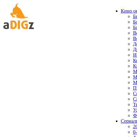
Кино о
Б
Б
Б
В
В
Д
Д
И
К
К
М
М
М
П
С
С
Т
У
Ф
Сериал
2
0