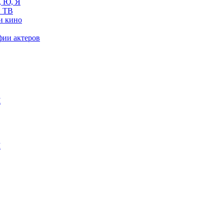
, Ю, Я
 ТВ
и кино
фии актеров
Ж
М