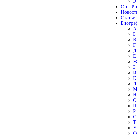
Э
Онлайн
Новост
Статьи
Биогра
А
Б
В
Г
Д
Е
З
И
К
Л
Н
О
П
Р
С
Т
У
Ф