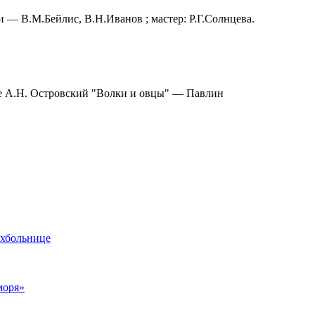
— В.М.Бейлис, В.Н.Иванов ; мастер: Р.Г.Солнцева.
 А.Н. Островский "Волки и овцы" — Павлин
ихбольнице
моря»