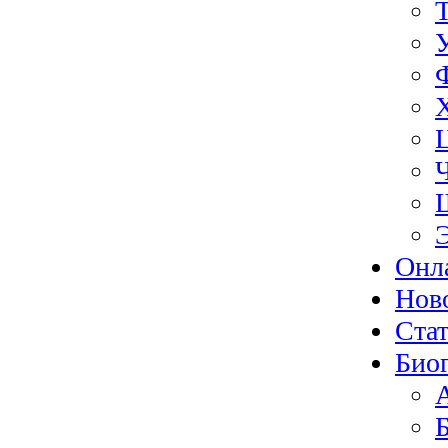
Онл
Нов
Ста
Био