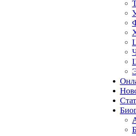
Онл
Нов
Ста
Био