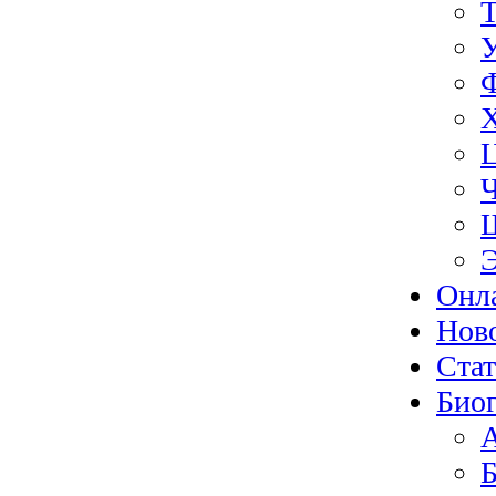
Э
Онл
Нов
Ста
Биог