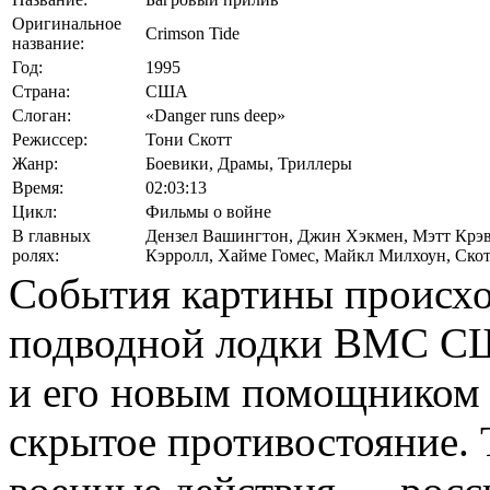
Оригинальное
Crimson Tide
название:
Год:
1995
Страна:
США
Слоган:
«Danger runs deep»
Режиссер:
Тони Скотт
Жанр:
Боевики, Драмы, Триллеры
Время:
02:03:13
Цикл:
Фильмы о войне
В главных
Дензел Вашингтон
,
Джин Хэкмен
,
Мэтт Крэ
ролях:
Кэрролл
,
Хайме Гомес
,
Майкл Милхоун
,
Скот
События картины происхо
подводной лодки ВМС С
и его новым помощником 
скрытое противостояние.