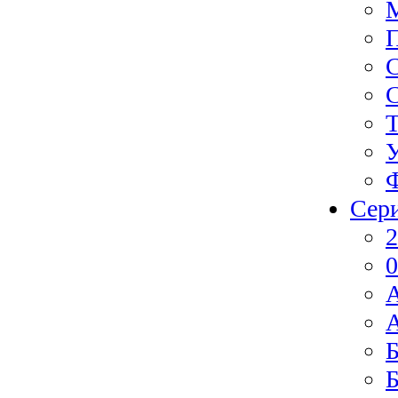
Ф
Сер
2
0