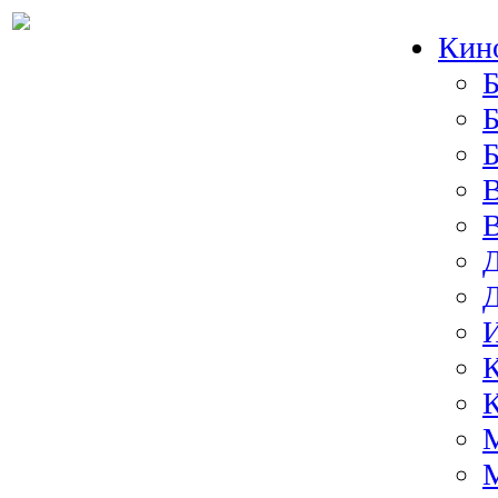
Кин
Б
Б
И