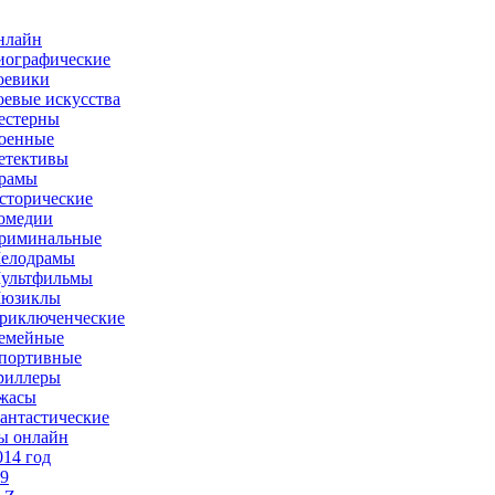
нлайн
иографические
оевики
оевые искусства
естерны
оенные
етективы
рамы
сторические
омедии
риминальные
елодрамы
ультфильмы
юзиклы
риключенческие
емейные
портивные
риллеры
жасы
антастические
ы онлайн
014 год
-9