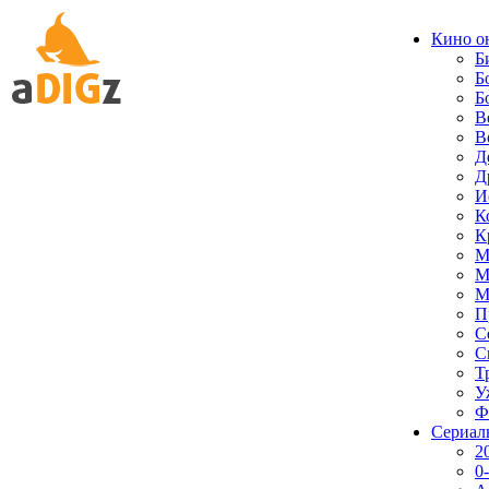
Кино о
Б
Б
Б
В
В
Д
Д
И
К
К
М
М
М
П
С
С
Т
У
Ф
Сериал
2
0