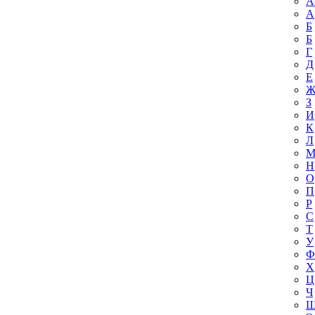
A
А
Б
Б
Г
Д
Е
З
И
К
Л
Н
О
П
Р
С
Т
У
Ф
Х
Ц
Ч
Ш