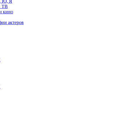
, Ю, Я
 ТВ
и кино
фии актеров
Ж
М