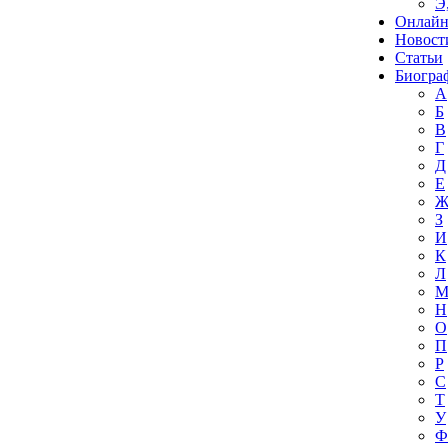
Э
Онлайн
Новост
Статьи
Биогра
А
Б
В
Г
Д
Е
З
И
К
Л
Н
О
П
Р
С
Т
У
Ф