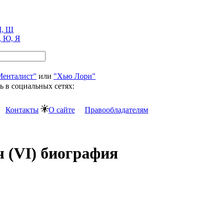
, Щ
, Ю, Я
Менталист"
или
"Хью Лори"
ь в социальных сетях:
Контакты
О сайте
Правообладателям
 (VI) биография