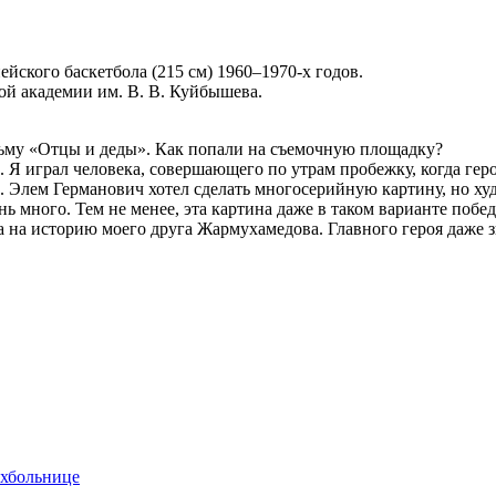
йского баскетбола (215 см) 1960–1970-х годов.
ой академии им. В. В. Куйбышева.
льму «Отцы и деды». Как попали на съемочную площадку?
Я играл человека, совершающего по утрам пробежку, когда геро
. Элем Германович хотел сделать многосерийную картину, но худ
нь много. Тем не менее, эта картина даже в таком варианте побе
жа на историю моего друга Жармухамедова. Главного героя даже 
ихбольнице