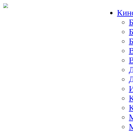
Кин
Б
Б
И