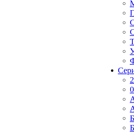
Ф
Сер
2
0