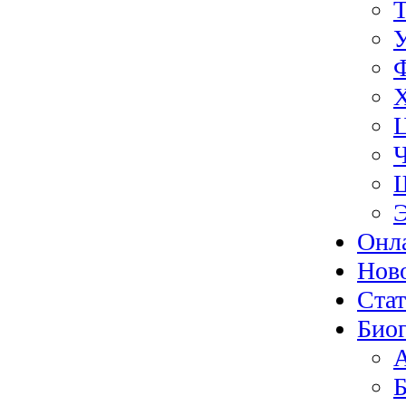
Э
Онл
Нов
Ста
Биог