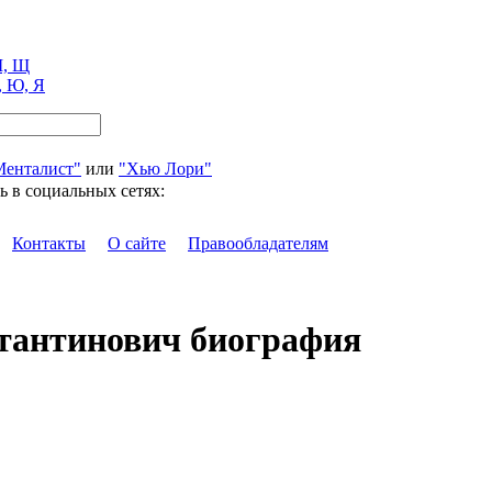
, Щ
, Ю, Я
Менталист"
или
"Хью Лори"
ь в социальных сетях:
Контакты
О сайте
Правообладателям
стантинович биография