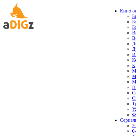
Кино о
Б
Б
Б
В
В
Д
Д
И
К
К
М
М
М
П
С
С
Т
У
Ф
Сериал
2
0