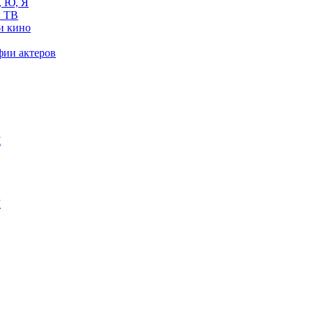
, Ю, Я
 ТВ
и кино
фии актеров
Ж
М