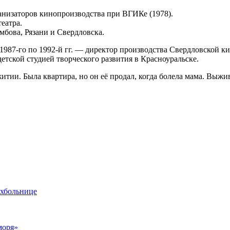
анизаторов кинопроизводства при ВГИКе (1978).
еатра.
амбова, Рязани и Свердловска.
 1987-го по 1992-й гг. — директор производства Свердловской к
етской студией творческого развития в Красноуральске.
тии. Была квартира, но он её продал, когда болела мама. Выжив
ихбольнице
моря»