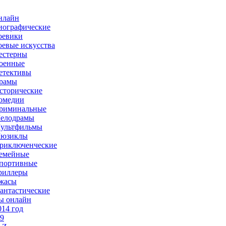
нлайн
иографические
оевики
оевые искусства
естерны
оенные
етективы
рамы
сторические
омедии
риминальные
елодрамы
ультфильмы
юзиклы
риключенческие
емейные
портивные
риллеры
жасы
антастические
ы онлайн
014 год
-9