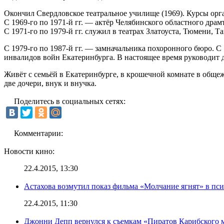
Окончил Свердловское театральное училище (1969). Курсы орг
С 1969-го по 1971-й гг. — актёр Челябинского областного драмт
С 1971-го по 1979-й гг. служил в театрах Златоуста, Тюмени, Т
С 1979-го по 1987-й гг. — замначальника похоронного бюро. С
инвалидов войн Екатеринбурга. В настоящее время руководит д
Живёт с семьёй в Екатеринбурге, в крошечной комнате в общежи
две дочери, внук и внучка.
Поделитесь в социальных сетях:
Комментарии:
Новости кино:
22.4.2015, 13:30
Астахова возмутил показ фильма «Молчание ягнят» в пс
22.4.2015, 11:30
Джонни Депп вернулся к съемкам «Пиратов Карибского 