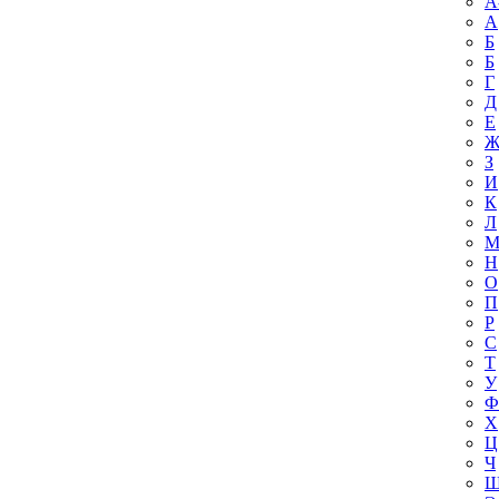
A
А
Б
Б
Г
Д
Е
З
И
К
Л
Н
О
П
Р
С
Т
У
Ф
Х
Ц
Ч
Ш