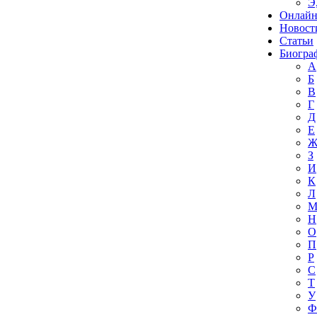
Э
Онлайн
Новост
Статьи
Биогра
А
Б
В
Г
Д
Е
З
И
К
Л
Н
О
П
Р
С
Т
У
Ф