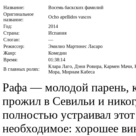
Название:
Восемь баскских фамилий
Оригинальное
Ocho apellidos vascos
название:
Год:
2014
Страна:
Испания
Слоган:
—
Режиссер:
Эмилио Мартинес Ласаро
Жанр:
Комедии
Время:
01:38:14
Клара Лаго
,
Дэни Ровира
,
Кармен Мачи
,
В главных ролях:
Мора
,
Мириам Кабеса
Рафа — молодой парень, 
прожил в Севильи и никог
полностью устраивал этот 
необходимое: хорошее вин