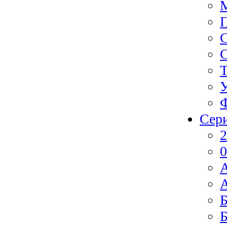
Ф
Сер
2
0