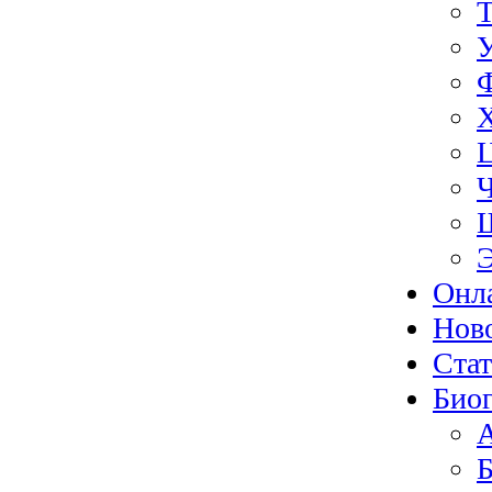
Э
Онл
Нов
Ста
Биог