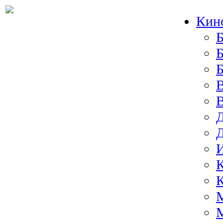
Кин
Б
Б
И