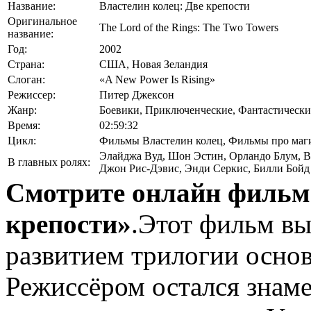
Название:
Властелин колец: Две крепости
Оригинальное
The Lord of the Rings: The Two Towers
название:
Год:
2002
Страна:
США, Новая Зеландия
Слоган:
«A New Power Is Rising»
Режиссер:
Питер Джексон
Жанр:
Боевики, Приключенческие, Фантастически
Время:
02:59:32
Цикл:
Фильмы Властелин колец, Фильмы про ма
Элайджа Вуд
,
Шон Эстин
,
Орландо Блум
,
В
В главных ролях:
Джон Рис-Дэвис
,
Энди Серкис
,
Билли Бойд
Смотрите онлайн фильм 
крепости»
.Этот фильм вы
развитием трилогии основ
Режиссёром остался знам