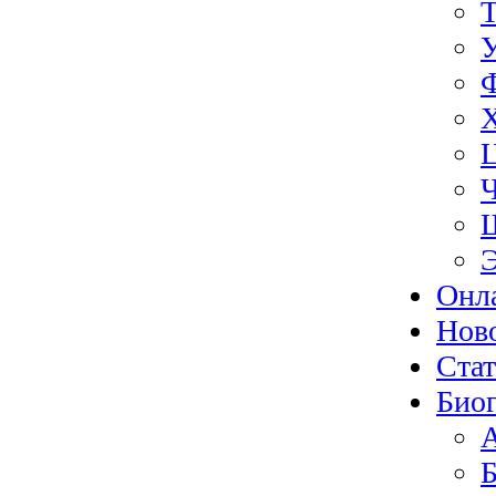
Э
Онл
Нов
Ста
Биог