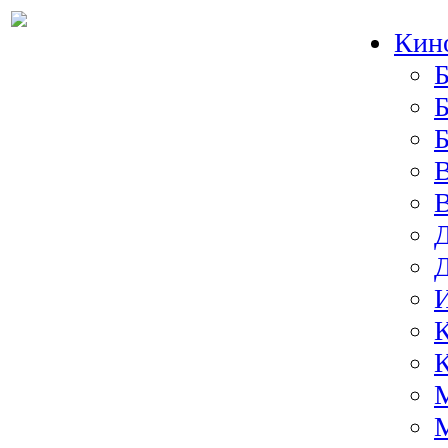
Кин
Б
Б
И