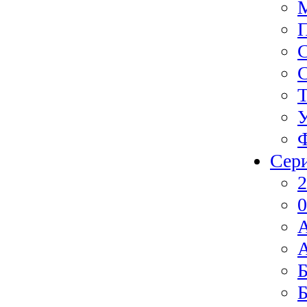
Ф
Сер
2
0