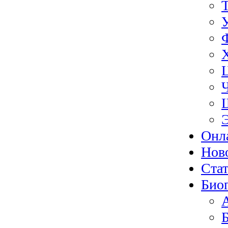
Онл
Нов
Ста
Био