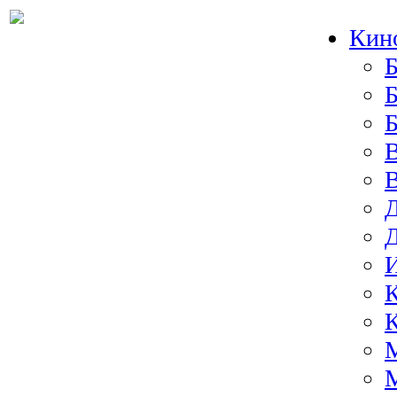
Кин
Б
Б
И