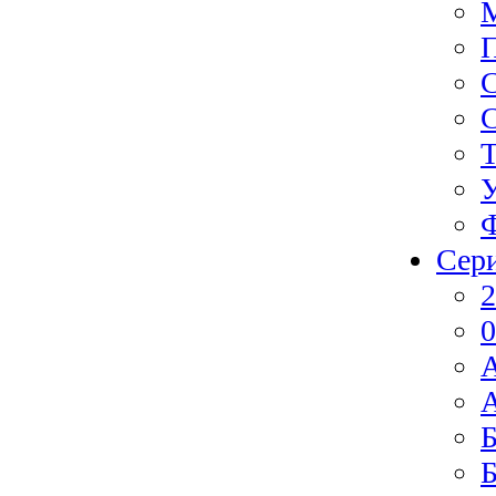
Ф
Сер
2
0