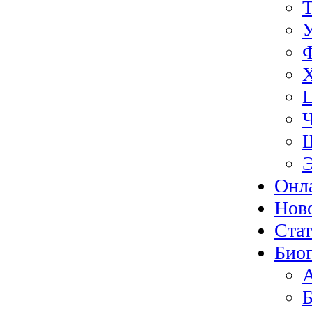
Э
Онл
Нов
Ста
Биог