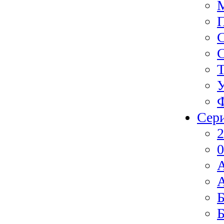
Ф
Сер
2
0