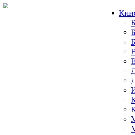
Кин
Б
Б
И