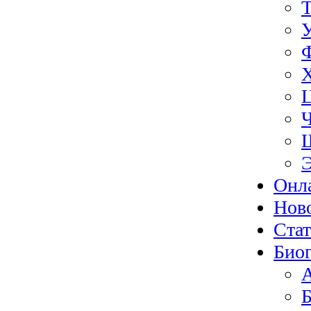
Э
Онл
Нов
Ста
Биог