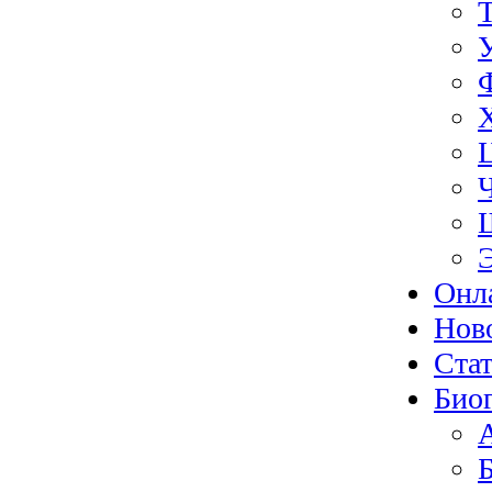
Онл
Нов
Ста
Био